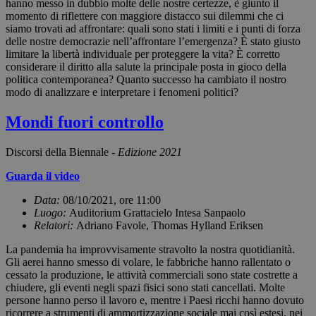
hanno messo in dubbio molte delle nostre certezze, è giunto il
momento di riflettere con maggiore distacco sui dilemmi che ci
siamo trovati ad affrontare: quali sono stati i limiti e i punti di forza
delle nostre democrazie nell’affrontare l’emergenza? È stato giusto
limitare la libertà individuale per proteggere la vita? È corretto
considerare il diritto alla salute la principale posta in gioco della
politica contemporanea? Quanto successo ha cambiato il nostro
modo di analizzare e interpretare i fenomeni politici?
Mondi fuori controllo
Discorsi della Biennale -
Edizione 2021
Guarda il video
Data:
08/10/2021, ore 11:00
Luogo:
Auditorium Grattacielo Intesa Sanpaolo
Relatori:
Adriano Favole, Thomas Hylland Eriksen
La pandemia ha improvvisamente stravolto la nostra quotidianità.
Gli aerei hanno smesso di volare, le fabbriche hanno rallentato o
cessato la produzione, le attività commerciali sono state costrette a
chiudere, gli eventi negli spazi fisici sono stati cancellati. Molte
persone hanno perso il lavoro e, mentre i Paesi ricchi hanno dovuto
ricorrere a strumenti di ammortizzazione sociale mai così estesi, nei