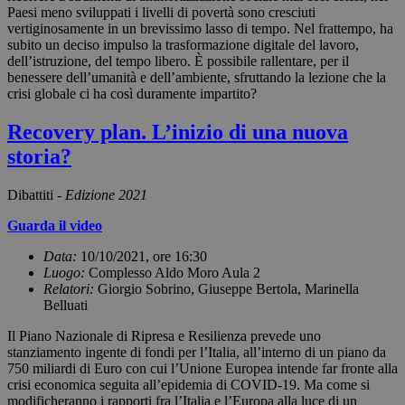
Paesi meno sviluppati i livelli di povertà sono cresciuti
vertiginosamente in un brevissimo lasso di tempo. Nel frattempo, ha
subito un deciso impulso la trasformazione digitale del lavoro,
dell’istruzione, del tempo libero. È possibile rallentare, per il
benessere dell’umanità e dell’ambiente, sfruttando la lezione che la
crisi globale ci ha così duramente impartito?
Recovery plan. L’inizio di una nuova
storia?
Dibattiti -
Edizione 2021
Guarda il video
Data:
10/10/2021, ore 16:30
Luogo:
Complesso Aldo Moro Aula 2
Relatori:
Giorgio Sobrino, Giuseppe Bertola, Marinella
Belluati
Il Piano Nazionale di Ripresa e Resilienza prevede uno
stanziamento ingente di fondi per l’Italia, all’interno di un piano da
750 miliardi di Euro con cui l’Unione Europea intende far fronte alla
crisi economica seguita all’epidemia di COVID-19. Ma come si
modificheranno i rapporti fra l’Italia e l’Europa alla luce di un