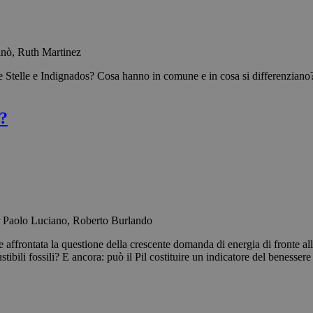
anò, Ruth Martinez
elle e Indignados? Cosa hanno in comune e in cosa si differenziano? U
o?
r Paolo Luciano, Roberto Burlando
ffrontata la questione della crescente domanda di energia di fronte alla 
tibili fossili? E ancora: può il Pil costituire un indicatore del benesser