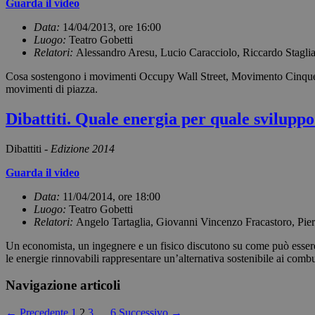
Guarda il video
Data:
14/04/2013, ore 16:00
Luogo:
Teatro Gobetti
Relatori:
Alessandro Aresu, Lucio Caracciolo, Riccardo Stagli
Cosa sostengono i movimenti Occupy Wall Street, Movimento Cinque St
movimenti di piazza.
Dibattiti. Quale energia per quale svilupp
Dibattiti -
Edizione 2014
Guarda il video
Data:
11/04/2014, ore 18:00
Luogo:
Teatro Gobetti
Relatori:
Angelo Tartaglia, Giovanni Vincenzo Fracastoro, Pie
Un economista, un ingegnere e un fisico discutono su come può essere a
le energie rinnovabili rappresentare un’alternativa sostenibile ai combus
Navigazione articoli
← Precedente
1
2
3
…
6
Successivo →