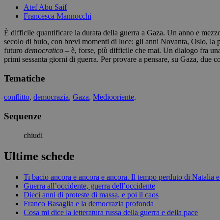
Atef Abu Saif
Francesca Mannocchi
È difficile quantificare la durata della guerra a Gaza. Un anno e mezzo,
secolo di buio, con brevi momenti di luce: gli anni Novanta, Oslo, la
futuro
democratico
– è, forse, più difficile che mai. Un dialogo fra una
primi sessanta giorni di guerra. Per provare a pensare, su Gaza, due co
Tematiche
conflitto
,
democrazia
,
Gaza
,
Mediooriente
.
Sequenze
chiudi
Ultime schede
Ti bacio ancora e ancora e ancora. Il tempo perduto di Natalia
Guerra all’occidente, guerra dell’occidente
Dieci anni di proteste di massa, e poi il caos
Franco Basaglia e la democrazia profonda
Cosa mi dice la letteratura russa della guerra e della pace