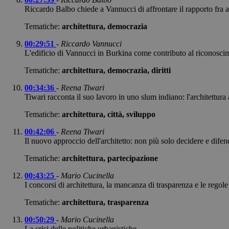
Riccardo Balbo chiede a Vannucci di affrontare il rapporto fra a
Tematiche:
architettura, democrazia
00:29:51
-
Riccardo Vannucci
L'edificio di Vannucci in Burkina come contributo al riconoscime
Tematiche:
architettura, democrazia, diritti
00:34:36
-
Reena Tiwari
Tiwari racconta il suo lavoro in uno slum indiano: l'architettura
Tematiche:
architettura, città, sviluppo
00:42:06
-
Reena Tiwari
Il nuovo approccio dell'architetto: non più solo decidere e difen
Tematiche:
architettura, partecipazione
00:43:25
-
Mario Cucinella
I concorsi di architettura, la mancanza di trasparenza e le regole
Tematiche:
architettura, trasparenza
00:50:29
-
Mario Cucinella
La crisi delle politiche urbanistiche