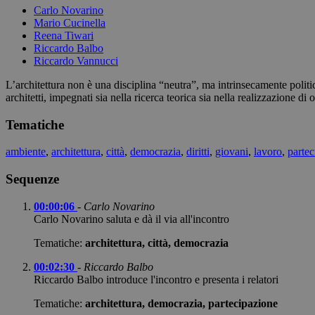
Carlo Novarino
Mario Cucinella
Reena Tiwari
Riccardo Balbo
Riccardo Vannucci
L’architettura non è una disciplina “neutra”, ma intrinsecamente politi
architetti, impegnati sia nella ricerca teorica sia nella realizzazione 
Tematiche
ambiente
,
architettura
,
città
,
democrazia
,
diritti
,
giovani
,
lavoro
,
partec
Sequenze
00:00:06
-
Carlo Novarino
Carlo Novarino saluta e dà il via all'incontro
Tematiche:
architettura, città, democrazia
00:02:30
-
Riccardo Balbo
Riccardo Balbo introduce l'incontro e presenta i relatori
Tematiche:
architettura, democrazia, partecipazione