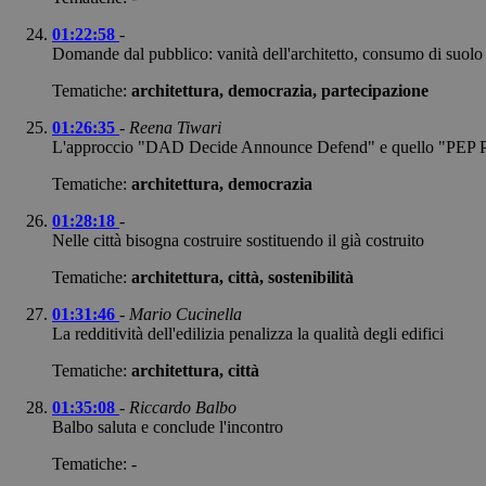
01:22:58
-
Domande dal pubblico: vanità dell'architetto, consumo di suolo n
Tematiche:
architettura, democrazia, partecipazione
01:26:35
-
Reena Tiwari
L'approccio "DAD Decide Announce Defend" e quello "PEP Profi
Tematiche:
architettura, democrazia
01:28:18
-
Nelle città bisogna costruire sostituendo il già costruito
Tematiche:
architettura, città, sostenibilità
01:31:46
-
Mario Cucinella
La redditività dell'edilizia penalizza la qualità degli edifici
Tematiche:
architettura, città
01:35:08
-
Riccardo Balbo
Balbo saluta e conclude l'incontro
Tematiche: -