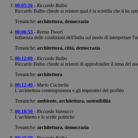
00:05:26
-
Riccardo Balbo
Riccardo Balbo chiede ai relatori qual è la scintilla che li ha sp
Tematiche:
architettura, democrazia
00:06:53
-
Reena Tiwari
Influenza delle condizioni dell'India sul modo di interpretare l'
Tematiche:
architettura, città, democrazia
00:12:09
-
Riccardo Balbo
Riccardo Balbo chiede ai relatori di approfondire il tema del nuo
Tematiche:
architettura
00:12:49
-
Mario Cucinella
L'architettura contemporanea e gli imperativi del profitto
Tematiche:
ambiente, architettura, sostenibilità
00:18:50
-
Riccardo Vannucci
L'architetto e le scelte politiche
Tematiche:
architettura, democrazia
00:27:59
-
Riccardo Balbo