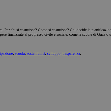
ca. Per chi si costruisce? Come si costruisce? Chi decide la pianificazio
di opere finalizzate al progresso civile e sociale, come le scuole di Gaza 
ipazione
,
scuola
,
sostenibilità
,
sviluppo
,
trasparenza
.