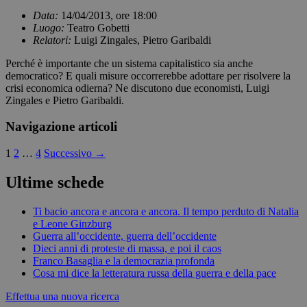
Data:
14/04/2013, ore 18:00
Luogo:
Teatro Gobetti
Relatori:
Luigi Zingales, Pietro Garibaldi
Perché è importante che un sistema capitalistico sia anche
democratico? E quali misure occorrerebbe adottare per risolvere la
crisi economica odierna? Ne discutono due economisti, Luigi
Zingales e Pietro Garibaldi.
Navigazione articoli
1
2
…
4
Successivo →
Ultime schede
Ti bacio ancora e ancora e ancora. Il tempo perduto di Natalia
e Leone Ginzburg
Guerra all’occidente, guerra dell’occidente
Dieci anni di proteste di massa, e poi il caos
Franco Basaglia e la democrazia profonda
Cosa mi dice la letteratura russa della guerra e della pace
Effettua una nuova ricerca